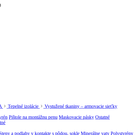
0
A
Tepelné izolácie
Vystužené tkaniny – armovacie sieťky
yrén
Pištole na montážnu penu
Maskovacie pásky
Ostatné
tné
Steny a podlahy v kontakte s pôdou, sokle
Minerálne vaty
Polystyrény