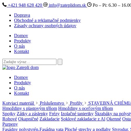
+421 948 628 420
info@zateplidom.sk
Po – Pi: 6.30 – 16.0
Doprava
Obchodné a reklamačné podmienky
Zásady ochrany osobných údajov
Domov
Produkty
O nás
Kontakt
Domov
Produkty
O nás
Kontakt
Kotviaci materiál
Príslušenstvo
Profily
STAVEBNÁ CHÉMI
Hmoždiny s plastovým tŕňom
Hmoždiny s oceľovým tŕňom
Spojky
Zátky a záslepky
Frézy
Izolačné tanieriky
Škrabáky na polyst
Rohové
Okapničné
Zakladacie
Soklové zakladacie z Al
Okenné
Osta
Purpeny
Fasádny polystyrén,Fasádna vata
Ploché strechy a podlahy
Styrodur. 