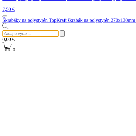
7,50
€
Škrabáky na polystyrén
TopKraft škrabák na polystyrén 270x130mm
0,00
€
0