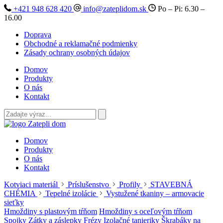
+421 948 628 420
info@zateplidom.sk
Po – Pi: 6.30 –
16.00
Doprava
Obchodné a reklamačné podmienky
Zásady ochrany osobných údajov
Domov
Produkty
O nás
Kontakt
Domov
Produkty
O nás
Kontakt
Kotviaci materiál
Príslušenstvo
Profily
STAVEBNÁ
CHÉMIA
Tepelné izolácie
Vystužené tkaniny – armovacie
sieťky
Hmoždiny s plastovým tŕňom
Hmoždiny s oceľovým tŕňom
Spojky
Zátky a záslepky
Frézy
Izolačné tanieriky
Škrabáky na