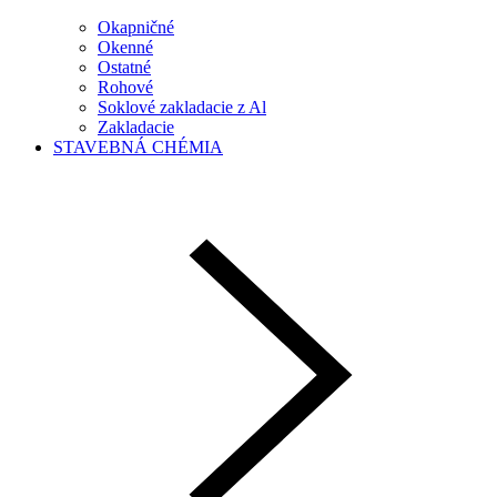
Okapničné
Okenné
Ostatné
Rohové
Soklové zakladacie z Al
Zakladacie
STAVEBNÁ CHÉMIA