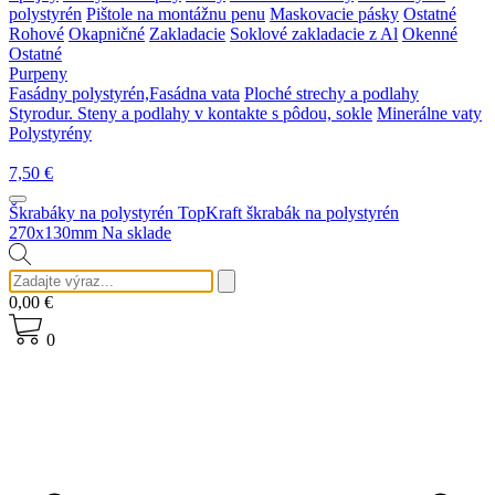
polystyrén
Pištole na montážnu penu
Maskovacie pásky
Ostatné
Rohové
Okapničné
Zakladacie
Soklové zakladacie z Al
Okenné
Ostatné
Purpeny
Fasádny polystyrén,Fasádna vata
Ploché strechy a podlahy
Styrodur. Steny a podlahy v kontakte s pôdou, sokle
Minerálne vaty
Polystyrény
7,50
€
Škrabáky na polystyrén
TopKraft škrabák na polystyrén
270x130mm
Na sklade
0,00
€
0