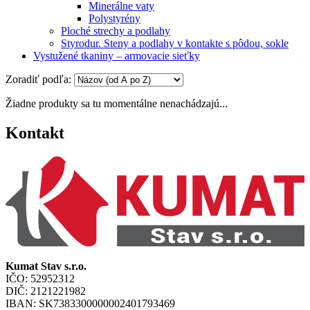
Minerálne vaty
Polystyrény
Ploché strechy a podlahy
Styrodur. Steny a podlahy v kontakte s pôdou, sokle
Vystužené tkaniny – armovacie sieťky
Zoradiť podľa:
Žiadne produkty sa tu momentálne nenachádzajú...
Kontakt
Kumat Stav s.r.o.
IČO: 52952312
DIČ: 2121221982
IBAN: SK7383300000002401793469