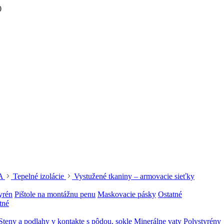
0
A
Tepelné izolácie
Vystužené tkaniny – armovacie sieťky
yrén
Pištole na montážnu penu
Maskovacie pásky
Ostatné
tné
Steny a podlahy v kontakte s pôdou, sokle
Minerálne vaty
Polystyrény