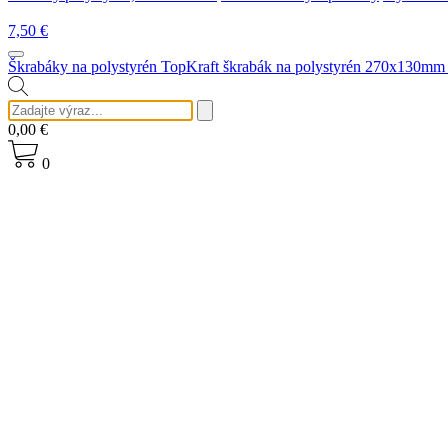
7,50
€
Škrabáky na polystyrén
TopKraft škrabák na polystyrén 270x130mm
0,00
€
0