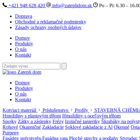
+421 948 628 420
info@zateplidom.sk
Po – Pi: 6.30 – 16.0
Doprava
Obchodné a reklamačné podmienky
Zásady ochrany osobných údajov
Domov
Produkty
O nás
Kontakt
Domov
Produkty
O nás
Kontakt
Kotviaci materiál
Príslušenstvo
Profily
STAVEBNÁ CHÉMI
Hmoždiny s plastovým tŕňom
Hmoždiny s oceľovým tŕňom
Spojky
Zátky a záslepky
Frézy
Izolačné tanieriky
Škrabáky na polyst
Rohové
Okapničné
Zakladacie
Soklové zakladacie z Al
Okenné
Osta
Purpeny
Fasádny polystyrén,Fasádna vata
Ploché strechy a podlahy
Styrodur. 