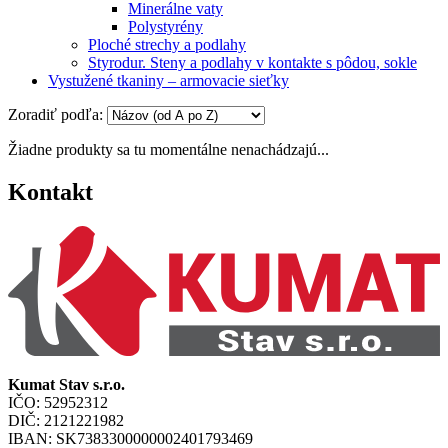
Minerálne vaty
Polystyrény
Ploché strechy a podlahy
Styrodur. Steny a podlahy v kontakte s pôdou, sokle
Vystužené tkaniny – armovacie sieťky
Zoradiť podľa:
Žiadne produkty sa tu momentálne nenachádzajú...
Kontakt
Kumat Stav s.r.o.
IČO: 52952312
DIČ: 2121221982
IBAN: SK7383300000002401793469