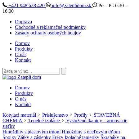
+421 948 628 420
info@zateplidom.sk
Po – Pi: 6.30 –
16.00
Doprava
Obchodné a reklamačné podmienky
Zásady ochrany osobných údajov
Domov
Produkty
O nás
Kontakt
Domov
Produkty
O nás
Kontakt
Kotviaci materiál
Príslušenstvo
Profily
STAVEBNÁ
CHÉMIA
Tepelné izolácie
Vystužené tkaniny – armovacie
sieťky
Hmoždiny s plastovým tŕňom
Hmoždiny s oceľovým tŕňom
Spojky
Zátky a záslepky
Frézy
Izolačné tanieriky
Škrabáky na