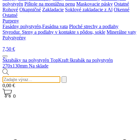
polystyrén
Pištole na montážnu penu
Maskovacie pásky
Ostatné
Rohové
Okapničné
Zakladacie
Soklové zakladacie z Al
Okenné
Ostatné
Purpeny
Fasádny polystyrén,Fasádna vata
Ploché strechy a podlahy
Styrodur. Steny a podlahy v kontakte s pôdou, sokle
Minerálne vaty
Polystyrény
7,50
€
Škrabáky na polystyrén
TopKraft škrabák na polystyrén
270x130mm
Na sklade
0,00
€
0