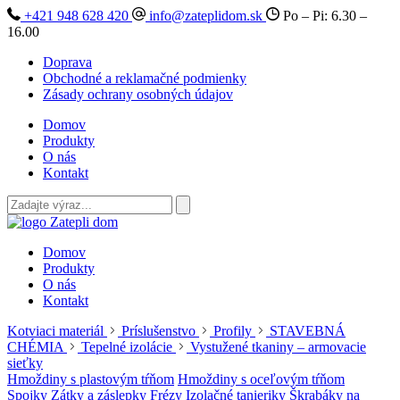
+421 948 628 420
info@zateplidom.sk
Po – Pi: 6.30 –
16.00
Doprava
Obchodné a reklamačné podmienky
Zásady ochrany osobných údajov
Domov
Produkty
O nás
Kontakt
Domov
Produkty
O nás
Kontakt
Kotviaci materiál
Príslušenstvo
Profily
STAVEBNÁ
CHÉMIA
Tepelné izolácie
Vystužené tkaniny – armovacie
sieťky
Hmoždiny s plastovým tŕňom
Hmoždiny s oceľovým tŕňom
Spojky
Zátky a záslepky
Frézy
Izolačné tanieriky
Škrabáky na