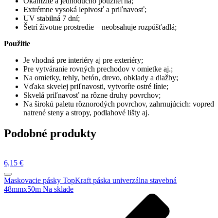
Okamžite a jednoducho použiteľná;
Extrémne vysoká lepivosť a priľnavosť;
UV stabilná 7 dní;
Šetrí životne prostredie – neobsahuje rozpúšťadlá;
Použitie
Je vhodná pre interiéry aj pre exteriéry;
Pre vytváranie rovných prechodov v omietke aj.;
Na omietky, tehly, betón, drevo, obklady a dlažby;
Vďaka skvelej priľnavosti, vytvoríte ostré línie;
Skvelá priľnavosť na rôzne druhy povrchov;
Na širokú paletu rôznorodých povrchov, zahrnujúcich: vopred
natrené steny a stropy, podlahové lišty aj.
Podobné produkty
6,15
€
Maskovacie pásky
TopKraft páska univerzálna stavebná
48mmx50m
Na sklade