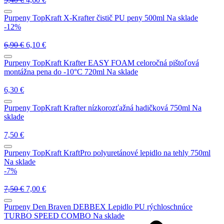
Purpeny
TopKraft X-Krafter čistič PU peny 500ml
Na sklade
-12%
6,90
€
6,10
€
Purpeny
TopKraft Krafter EASY FOAM celoročná pištoľová
montážna pena do -10°C 720ml
Na sklade
6,30
€
Purpeny
TopKraft Krafter nízkorozťažná hadičková 750ml
Na
sklade
7,50
€
Purpeny
TopKraft KraftPro polyuretánové lepidlo na tehly 750ml
Na sklade
-7%
7,50
€
7,00
€
Purpeny
Den Braven DEBBEX Lepidlo PU rýchloschnúce
TURBO SPEED COMBO
Na sklade