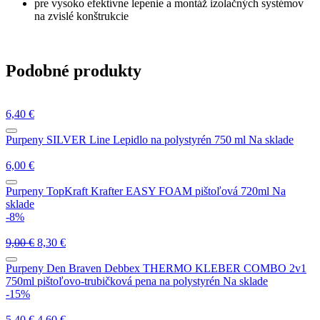
pre vysoko efektívne lepenie a montáž izolačných systémov
na zvislé konštrukcie
Podobné produkty
6,40
€
Purpeny
SILVER Line Lepidlo na polystyrén 750 ml
Na sklade
6,00
€
Purpeny
TopKraft Krafter EASY FOAM pištoľová 720ml
Na
sklade
-8%
9,00
€
8,30
€
Purpeny
Den Braven Debbex THERMO KLEBER COMBO 2v1
750ml pištoľovo-trubičková pena na polystyrén
Na sklade
-15%
5,40
€
4,60
€