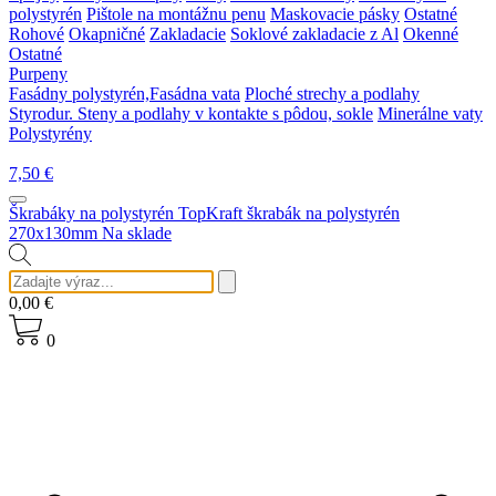
polystyrén
Pištole na montážnu penu
Maskovacie pásky
Ostatné
Rohové
Okapničné
Zakladacie
Soklové zakladacie z Al
Okenné
Ostatné
Purpeny
Fasádny polystyrén,Fasádna vata
Ploché strechy a podlahy
Styrodur. Steny a podlahy v kontakte s pôdou, sokle
Minerálne vaty
Polystyrény
7,50
€
Škrabáky na polystyrén
TopKraft škrabák na polystyrén
270x130mm
Na sklade
0,00
€
0