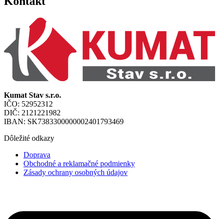
Kontakt
Kumat Stav s.r.o.
IČO: 52952312
DIČ: 2121221982
IBAN: SK7383300000002401793469
Dôležité odkazy
Doprava
Obchodné a reklamačné podmienky
Zásady ochrany osobných údajov