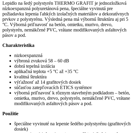
Lepidlo na šedý polystyrén THERMO GRAFIT je jednozložková
nízkoexpanzná polyuretánová pena, špeciálne vyvinutá pre
požiadavku lepenia ľahkých izolačných materiálov a dekoratívnych
prvkov z polystyrénu. Výsledná pena má výbornú štruktúru aj pri 5
°C. Výborná priľnavosť na betón, omietku, murivo, drevo,
polystyrén, nemäkčené PVC, vrátane modifikovaných asfaltových
pásov a pod.
Charakteristika
nizkoexpanzná
výbroná zvuková 58 – 60 dB
dobrá tepelná izolácia
aplikačná teplota +5 °C až +35 °C
kvalitná štruktúra
výťažnosť až 14 grafitových dosiek
súčasťou zatepľovacích ETICS systémov
výborná priľnavosť k rôznym stavebným podkladom – betón,
omietka, murivo, drevo, polystyrén, nemäkčené PVC, vrátane
modifikovaných asfaltových pásov a pod.
Použitie
špeciálne vyvinuté na lepenie šedého polystyrénu (grafitových
dosiek)