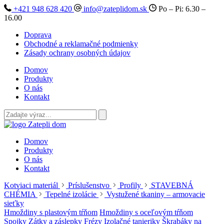
+421 948 628 420
info@zateplidom.sk
Po – Pi: 6.30 –
16.00
Doprava
Obchodné a reklamačné podmienky
Zásady ochrany osobných údajov
Domov
Produkty
O nás
Kontakt
Domov
Produkty
O nás
Kontakt
Kotviaci materiál
Príslušenstvo
Profily
STAVEBNÁ
CHÉMIA
Tepelné izolácie
Vystužené tkaniny – armovacie
sieťky
Hmoždiny s plastovým tŕňom
Hmoždiny s oceľovým tŕňom
Spojky
Zátky a záslepky
Frézy
Izolačné tanieriky
Škrabáky na