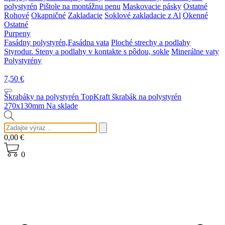
polystyrén
Pištole na montážnu penu
Maskovacie pásky
Ostatné
Rohové
Okapničné
Zakladacie
Soklové zakladacie z Al
Okenné
Ostatné
Purpeny
Fasádny polystyrén,Fasádna vata
Ploché strechy a podlahy
Styrodur. Steny a podlahy v kontakte s pôdou, sokle
Minerálne vaty
Polystyrény
7,50
€
Škrabáky na polystyrén
TopKraft škrabák na polystyrén
270x130mm
Na sklade
0,00
€
0