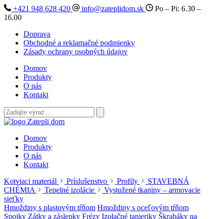
+421 948 628 420
info@zateplidom.sk
Po – Pi: 6.30 –
16.00
Doprava
Obchodné a reklamačné podmienky
Zásady ochrany osobných údajov
Domov
Produkty
O nás
Kontakt
Domov
Produkty
O nás
Kontakt
Kotviaci materiál
Príslušenstvo
Profily
STAVEBNÁ
CHÉMIA
Tepelné izolácie
Vystužené tkaniny – armovacie
sieťky
Hmoždiny s plastovým tŕňom
Hmoždiny s oceľovým tŕňom
Spojky
Zátky a záslepky
Frézy
Izolačné tanieriky
Škrabáky na