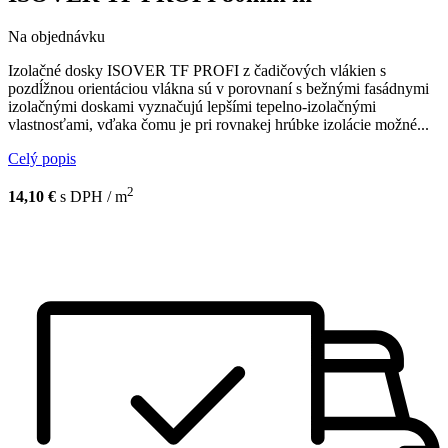
Na objednávku
Izolačné dosky ISOVER TF PROFI z čadičových vlákien s
pozdĺžnou orientáciou vlákna sú v porovnaní s bežnými fasádnymi
izolačnými doskami vyznačujú lepšími tepelno-izolačnými
vlastnosťami, vďaka čomu je pri rovnakej hrúbke izolácie možné...
Celý popis
2
14,10 €
s DPH / m