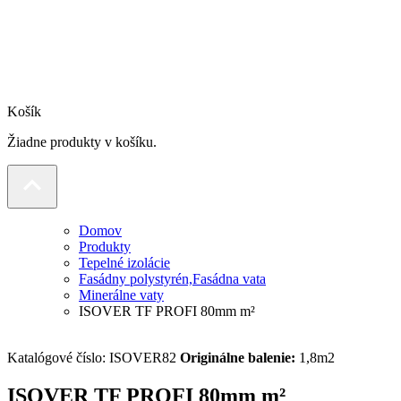
Košík
Žiadne produkty v košíku.
Domov
Produkty
Tepelné izolácie
Fasádny polystyrén,Fasádna vata
Minerálne vaty
ISOVER TF PROFI 80mm m²
Katalógové číslo:
ISOVER82
Originálne balenie:
1,8m2
ISOVER TF PROFI 80mm m²