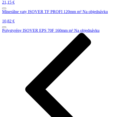
21,15
€
Minerálne vaty
ISOVER TF PROFI 120mm m²
Na objednávku
10,82
€
Polystyrény
ISOVER EPS 70F 160mm m²
Na objednávku