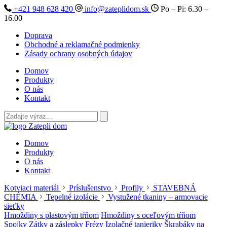
+421 948 628 420
info@zateplidom.sk
Po – Pi: 6.30 –
16.00
Doprava
Obchodné a reklamačné podmienky
Zásady ochrany osobných údajov
Domov
Produkty
O nás
Kontakt
Domov
Produkty
O nás
Kontakt
Kotviaci materiál
Príslušenstvo
Profily
STAVEBNÁ
CHÉMIA
Tepelné izolácie
Vystužené tkaniny – armovacie
sieťky
Hmoždiny s plastovým tŕňom
Hmoždiny s oceľovým tŕňom
Spojky
Zátky a záslepky
Frézy
Izolačné tanieriky
Škrabáky na