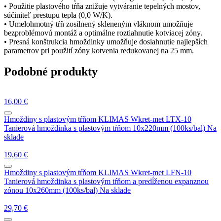
• Použitie plastového tŕňa znižuje vytváranie tepelných mostov,
súčiniteľ prestupu tepla (0,0 W/K).
• Umelohmotný tŕň zosilnený skleneným vláknom umožňuje
bezproblémovú montáž a optimálne roztiahnutie kotviacej zóny.
• Presná konštrukcia hmoždinky umožňuje dosiahnutie najlepších
parametrov pri použití zóny kotvenia redukovanej na 25 mm.
Podobné produkty
16,00
€
Hmoždiny s plastovým tŕňom
KLIMAS Wkret-met LTX-10
Tanierová hmoždinka s plastovým tŕňom 10x220mm (100ks/bal)
Na
sklade
19,60
€
Hmoždiny s plastovým tŕňom
KLIMAS Wkret-met LFN-10
Tanierová hmoždinka s plastovým tŕňom a predĺženou expanznou
zónou 10x260mm (100ks/bal)
Na sklade
29,70
€