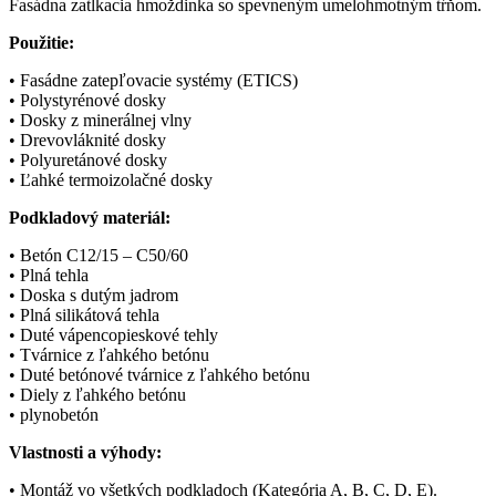
Fasádna zatĺkacia hmoždinka so spevneným umelohmotným tŕňom.
Použitie:
• Fasádne zatepľovacie systémy (ETICS)
• Polystyrénové dosky
• Dosky z minerálnej vlny
• Drevovláknité dosky
• Polyuretánové dosky
• Ľahké termoizolačné dosky
Podkladový materiál:
• Betón C12/15 – C50/60
• Plná tehla
• Doska s dutým jadrom
• Plná silikátová tehla
• Duté vápencopieskové tehly
• Tvárnice z ľahkého betónu
• Duté betónové tvárnice z ľahkého betónu
• Diely z ľahkého betónu
• plynobetón
Vlastnosti a výhody:
• Montáž vo všetkých podkladoch (Kategória A, B, C, D, E).