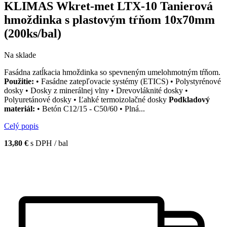
KLIMAS Wkret-met LTX-10 Tanierová
hmoždinka s plastovým tŕňom 10x70mm
(200ks/bal)
Na sklade
Fasádna zatĺkacia hmoždinka so spevneným umelohmotným tŕňom.
Použitie:
• Fasádne zatepľovacie systémy (ETICS) • Polystyrénové
dosky • Dosky z minerálnej vlny • Drevovláknité dosky •
Polyuretánové dosky • Ľahké termoizolačné dosky
Podkladový
materiál:
• Betón C12/15 - C50/60 • Plná...
Celý popis
13,80 €
s DPH / bal