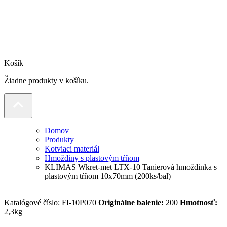
Košík
Žiadne produkty v košíku.
Domov
Produkty
Kotviaci materiál
Hmoždiny s plastovým tŕňom
KLIMAS Wkret-met LTX-10 Tanierová hmoždinka s
plastovým tŕňom 10x70mm (200ks/bal)
Katalógové číslo:
FI-10P070
Originálne balenie:
200
Hmotnosť:
2,3kg