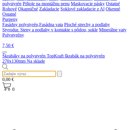
polystyrén
Pištole na montážnu penu
Maskovacie pásky
Ostatné
Rohové
Okapničné
Zakladacie
Soklové zakladacie z Al
Okenné
Ostatné
Purpeny
Fasádny polystyrén,Fasádna vata
Ploché strechy a podlahy
Styrodur. Steny a podlahy v kontakte s pôdou, sokle
Minerálne vaty
Polystyrény
7,50
€
Škrabáky na polystyrén
TopKraft škrabák na polystyrén
270x130mm
Na sklade
0,00
€
0