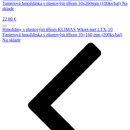
Tanierová hmoždinka s plastovým tŕňom 10x260mm (100ks/bal)
Na
sklade
22,80
€
Hmoždiny s plastovým tŕňom
KLIMAS Wkret-met LTX-10
Tanierová hmoždinka s plastovým tŕňom 10×160 mm (200ks/bal)
Na sklade