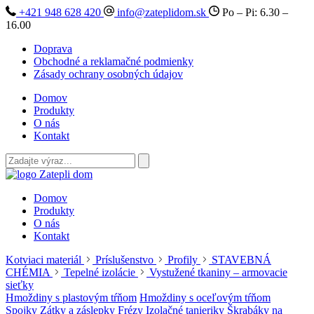
+421 948 628 420
info@zateplidom.sk
Po – Pi: 6.30 –
16.00
Doprava
Obchodné a reklamačné podmienky
Zásady ochrany osobných údajov
Domov
Produkty
O nás
Kontakt
Domov
Produkty
O nás
Kontakt
Kotviaci materiál
Príslušenstvo
Profily
STAVEBNÁ
CHÉMIA
Tepelné izolácie
Vystužené tkaniny – armovacie
sieťky
Hmoždiny s plastovým tŕňom
Hmoždiny s oceľovým tŕňom
Spojky
Zátky a záslepky
Frézy
Izolačné tanieriky
Škrabáky na