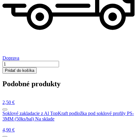
Doprava
množstvo
TopKraft
Pridať do košíka
podložka
pod
Podobné produkty
soklové
profily
PS-
2MM
2,50
€
(50ks/bal)
Soklové zakladacie z Al
TopKraft podložka pod soklové profily PS-
3MM (50ks/bal)
Na sklade
4,90
€