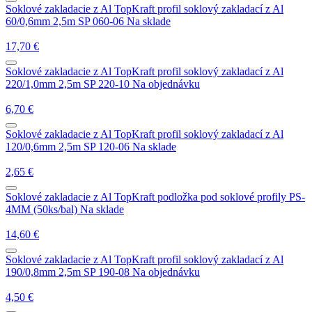
Soklové zakladacie z Al
TopKraft profil soklový zakladací z Al
60/0,6mm 2,5m SP 060-06
Na sklade
17,70
€
Soklové zakladacie z Al
TopKraft profil soklový zakladací z Al
220/1,0mm 2,5m SP 220-10
Na objednávku
6,70
€
Soklové zakladacie z Al
TopKraft profil soklový zakladací z Al
120/0,6mm 2,5m SP 120-06
Na sklade
2,65
€
Soklové zakladacie z Al
TopKraft podložka pod soklové profily PS-
4MM (50ks/bal)
Na sklade
14,60
€
Soklové zakladacie z Al
TopKraft profil soklový zakladací z Al
190/0,8mm 2,5m SP 190-08
Na objednávku
4,50
€