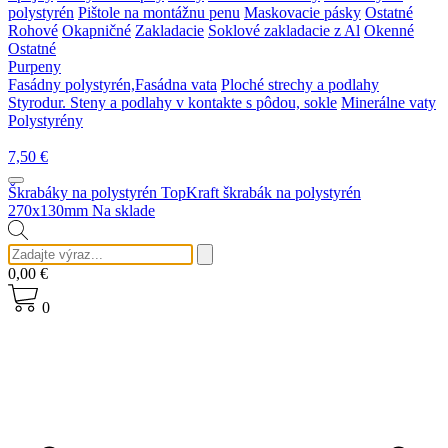
polystyrén
Pištole na montážnu penu
Maskovacie pásky
Ostatné
Rohové
Okapničné
Zakladacie
Soklové zakladacie z Al
Okenné
Ostatné
Purpeny
Fasádny polystyrén,Fasádna vata
Ploché strechy a podlahy
Styrodur. Steny a podlahy v kontakte s pôdou, sokle
Minerálne vaty
Polystyrény
7,50
€
Škrabáky na polystyrén
TopKraft škrabák na polystyrén
270x130mm
Na sklade
0,00
€
0