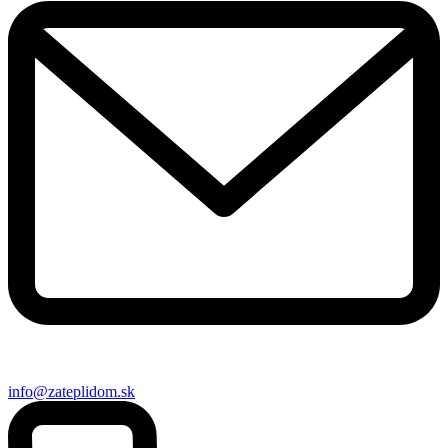
info@zateplidom.sk