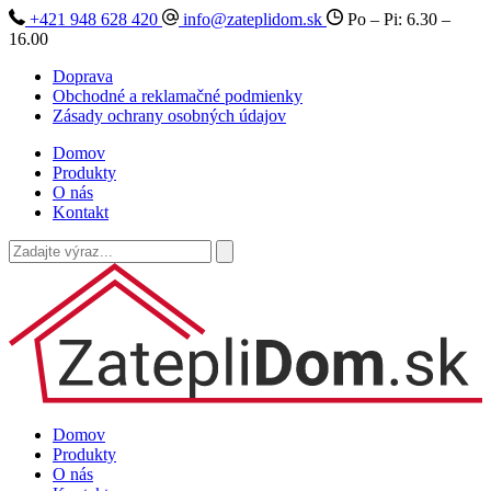
+421 948 628 420
info@zateplidom.sk
Po – Pi: 6.30 –
16.00
Doprava
Obchodné a reklamačné podmienky
Zásady ochrany osobných údajov
Domov
Produkty
O nás
Kontakt
Domov
Produkty
O nás