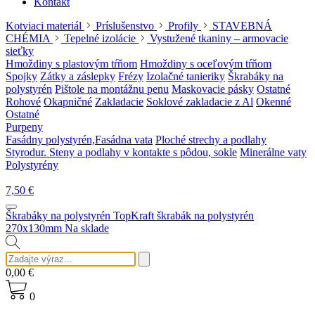
Kontakt
Kotviaci materiál
Príslušenstvo
Profily
STAVEBNÁ
CHÉMIA
Tepelné izolácie
Vystužené tkaniny – armovacie
sieťky
Hmoždiny s plastovým tŕňom
Hmoždiny s oceľovým tŕňom
Spojky
Zátky a záslepky
Frézy
Izolačné tanieriky
Škrabáky na
polystyrén
Pištole na montážnu penu
Maskovacie pásky
Ostatné
Rohové
Okapničné
Zakladacie
Soklové zakladacie z Al
Okenné
Ostatné
Purpeny
Fasádny polystyrén,Fasádna vata
Ploché strechy a podlahy
Styrodur. Steny a podlahy v kontakte s pôdou, sokle
Minerálne vaty
Polystyrény
7,50
€
Škrabáky na polystyrén
TopKraft škrabák na polystyrén
270x130mm
Na sklade
0,00
€
0