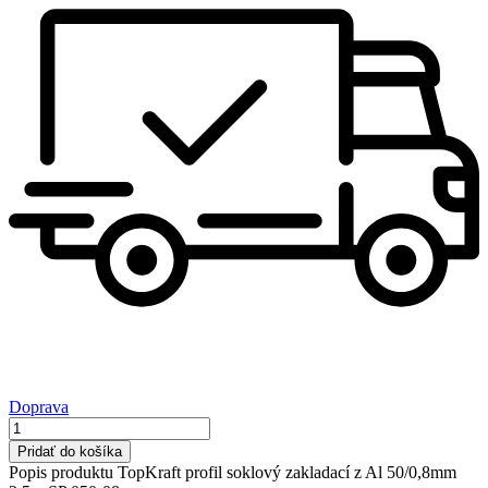
Doprava
množstvo
TopKraft
Pridať do košíka
profil
Popis produktu TopKraft profil soklový zakladací z Al 50/0,8mm
soklový