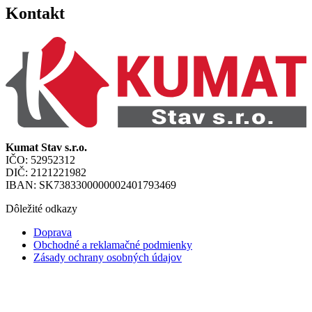
Kontakt
Kumat Stav s.r.o.
IČO: 52952312
DIČ: 2121221982
IBAN: SK7383300000002401793469
Dôležité odkazy
Doprava
Obchodné a reklamačné podmienky
Zásady ochrany osobných údajov