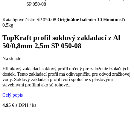
SP 050-08
Katalógové číslo:
SP 050-08
Originálne balenie:
10
Hmotnosť:
0,5kg
TopKraft profil soklový zakladací z Al
50/0,8mm 2,5m SP 050-08
Na sklade
Hliníkový zakladací soklový profil určený pre založenie izolačných
dosiek. Tento zakladací profil má odkvapničku pre odvod zrážkovej
vody. Soklový zakladací profil tvorí spoločne s plastovými
stavebnými profilmi ako sú rohové...
Celý popis
4,95 €
s DPH / ks