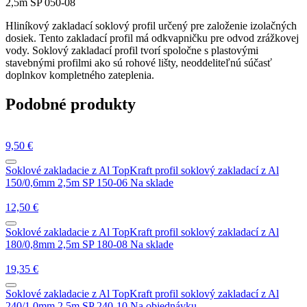
2,5m SP 050-08
zakladací
z
Hliníkový zakladací soklový profil určený pre založenie izolačných
Al
dosiek. Tento zakladací profil má odkvapničku pre odvod zrážkovej
50/0,8mm
vody. Soklový zakladací profil tvorí spoločne s plastovými
2,5m
stavebnými profilmi ako sú rohové lišty, neoddeliteľnú súčasť
SP
doplnkov kompletného zateplenia.
050-
08
Podobné produkty
9,50
€
Soklové zakladacie z Al
TopKraft profil soklový zakladací z Al
150/0,6mm 2,5m SP 150-06
Na sklade
12,50
€
Soklové zakladacie z Al
TopKraft profil soklový zakladací z Al
180/0,8mm 2,5m SP 180-08
Na sklade
19,35
€
Soklové zakladacie z Al
TopKraft profil soklový zakladací z Al
240/1,0mm 2,5m SP 240-10
Na objednávku