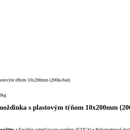
stovým tŕňom 10x200mm (200ks/bal)
3kg
ždinka s plastovým tŕňom 10x200mm (200
oužitie:
• Fasádne zatepľovacie systémy (ETICS) • Polystyrénové dosk