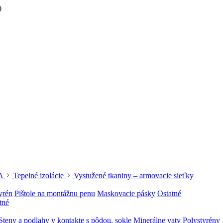
0
A
Tepelné izolácie
Vystužené tkaniny – armovacie sieťky
yrén
Pištole na montážnu penu
Maskovacie pásky
Ostatné
tné
Steny a podlahy v kontakte s pôdou, sokle
Minerálne vaty
Polystyrény