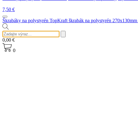
7,50
€
Škrabáky na polystyrén
TopKraft škrabák na polystyrén 270x130mm
0,00
€
0