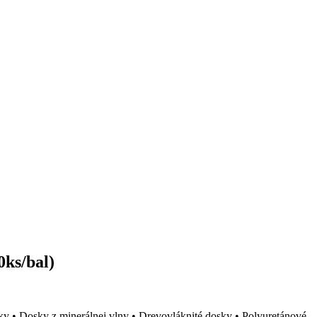
ks/bal)
y • Dosky z minerálnej vlny • Drevovláknité dosky • Polyuretánové