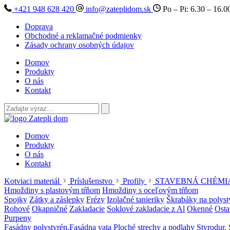
+421 948 628 420
info@zateplidom.sk
Po – Pi: 6.30 – 16.0
Doprava
Obchodné a reklamačné podmienky
Zásady ochrany osobných údajov
Domov
Produkty
O nás
Kontakt
Domov
Produkty
O nás
Kontakt
Kotviaci materiál
Príslušenstvo
Profily
STAVEBNÁ CHÉMI
Hmoždiny s plastovým tŕňom
Hmoždiny s oceľovým tŕňom
Spojky
Zátky a záslepky
Frézy
Izolačné tanieriky
Škrabáky na polyst
Rohové
Okapničné
Zakladacie
Soklové zakladacie z Al
Okenné
Osta
Purpeny
Fasádny polystyrén,Fasádna vata
Ploché strechy a podlahy
Styrodur. 