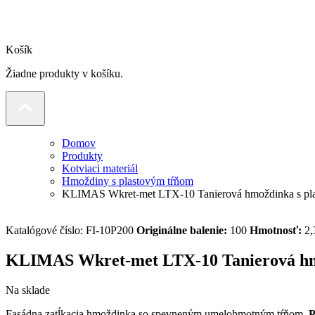
Košík
Žiadne produkty v košíku.
Domov
Produkty
Kotviaci materiál
Hmoždiny s plastovým tŕňom
KLIMAS Wkret-met LTX-10 Tanierová hmoždinka s pla
Katalógové číslo:
FI-10P200
Originálne balenie:
100
Hmotnosť:
2,
KLIMAS Wkret-met LTX-10 Tanierová hmo
Na sklade
Fasádna zatĺkacia hmoždinka so spevneným umelohmotným tŕňom.
P